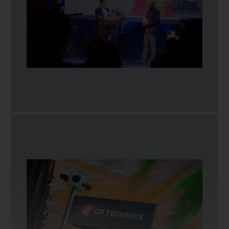
abnehmbaren Solarpaneelen mit je 200Wp
ausgestattet werden. Im Inneren ist gerade genug
Platz, um eine Brennstoffzelle und ein
Batteriepaket/eine USV unterzubringen, die das ganze
Jahr über volle Autonomie gewährleisten.
‍Der Mast ist stabil und kann je nach Anwendung leicht
von einer Person bis zu einer Höhe von 4,4 Metern
aufgerichtet werden. Vier ausziehbare Stützen sind
vorhanden, um einer Windlast von 85 km/h
standzuhalten.
‍STALICO® Observa kann mit einem Wagen oder
Gabelhubwagen bewegt werden, kann aber auch mit
zwei Hebeösen angehoben oder mit dem STALICO®
Transporter transportiert werden.
STALICO® Observa kann zu kommerziellen Zwecken auf
vier Seiten mit Branding und Kundennamen