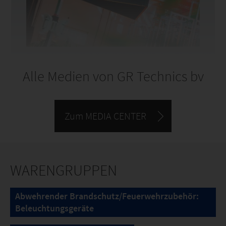
personalisiert werden.
* Kameras oder andere Detektionssysteme sind nicht
im Angebot enthalten
Alle Medien von
GR Technics bv
Zum MEDIA CENTER
WARENGRUPPEN
Abwehrender Brandschutz/Feuerwehrzubehör:
Beleuchtungsgeräte