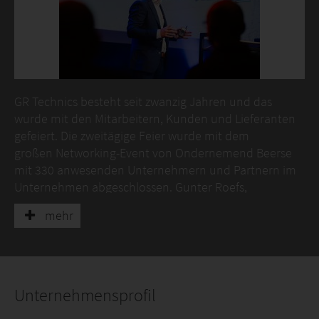
GR Technics besteht seit zwanzig Jahren und das
wurde mit den Mitarbeitern, Kunden und Lieferanten
gefeiert. Die zweitägige Feier wurde mit dem
großen Networking-Event von Ondernemend Beerse
mit 330 anwesenden Unternehmern und Partnern im
Unternehmen abgeschlossen. Gunter Roefs,
Mitbegründer des Unternehmens, gab bekannt, dass
mehr
er die Fackel als CEO von GR Technics an Xavier van
Mierloo weitergibt. „Im Jahr 2024 stellte ich einen
Ingenieur ein, der auch sehr kaufmännisch und als
Teamleiter talentiert war. Xavier van Mierloo
aus Vlimmeren hatte sofort den Dreh raus, was die
Unternehmensprofil
Abläufe in unserem Unternehmen anging. Es schien,