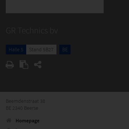
GR Technics bv
Halle 5
Stand 5B27
BE
Beemdenstraat 38
BE 2340 Beerse
Homepage