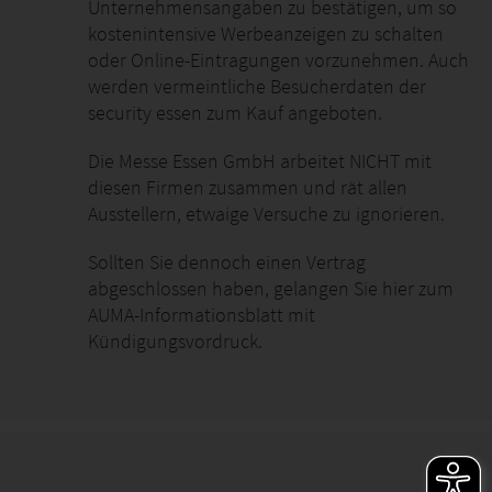
Unternehmensangaben zu bestätigen, um so
kostenintensive Werbeanzeigen zu schalten
oder Online-Eintragungen vorzunehmen. Auch
werden vermeintliche Besucherdaten der
security essen zum Kauf angeboten.
Die Messe Essen GmbH arbeitet NICHT mit
diesen Firmen zusammen und rät allen
Ausstellern, etwaige Versuche zu ignorieren.
Sollten Sie dennoch einen Vertrag
abgeschlossen haben, gelangen Sie hier zum
AUMA-Informationsblatt mit
Kündigungsvordruck.