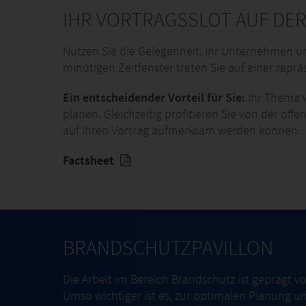
IHR VORTRAGSSLOT AUF DER
Nutzen Sie die Gelegenheit, Ihr Unternehmen und
minütigen Zeitfenster treten Sie auf einer reprä
Ein entscheidender Vorteil für Sie:
Ihr Thema w
planen. Gleichzeitig profitieren Sie von der o
auf Ihren Vortrag aufmerksam werden können.
Factsheet
BRANDSCHUTZPAVILLON
Die Arbeit im Bereich Brandschutz ist geprägt 
Umso wichtiger ist es, zur optimalen Planung 