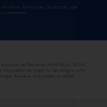
u attraktiven Konditionen. Ob kompakt oder
u präsentieren.
-Ausschuss der Deutschen Wirtschaft e.V. (AUMA)
Mitaussteller die Kosten für das obligatorische
sigen Bauweise, Mitaussteller, Aussteller-