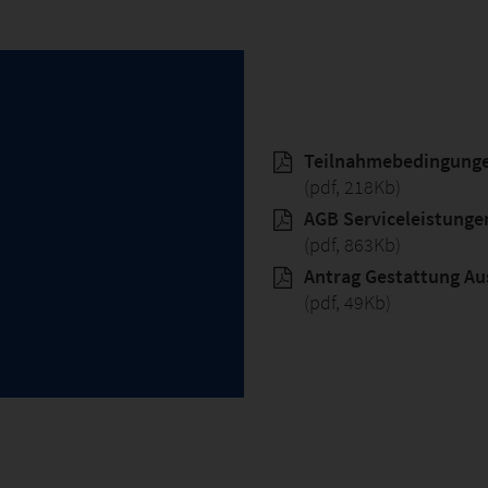
Teilnahmebedingunge
(pdf, 218Kb)
AGB Serviceleistunge
(pdf, 863Kb)
Antrag Gestattung Au
(pdf, 49Kb)