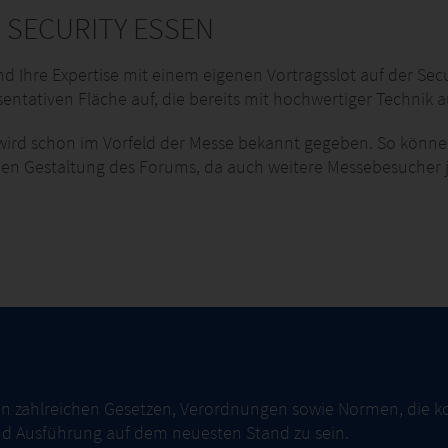
 SECURITY ESSEN
 Ihre Expertise mit einem eigenen Vortragsslot auf der Secu
sentativen Fläche auf, die bereits mit hochwertiger Technik au
ird schon im Vorfeld der Messe bekannt gegeben. So können 
ffenen Gestaltung des Forums, da auch weitere Messebesucher
von zahlreichen Gesetzen, Verordnungen sowie Normen, die k
und Ausführung auf dem neuesten Stand zu sein.