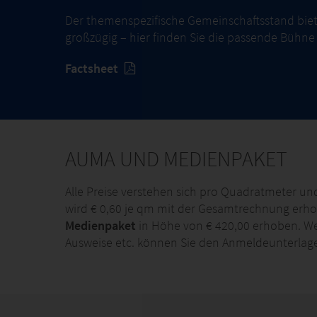
Der themenspezifische Gemeinschaftsstand biete
großzügig – hier finden Sie die passende Bühn
Factsheet
AUMA UND MEDIENPAKET
Alle Preise verstehen sich pro Quadratmeter un
wird € 0,60 je qm mit der Gesamtrechnung erhob
Medienpaket
in Höhe von € 420,00 erhoben. Wei
Ausweise etc. können Sie den Anmeldeunterla