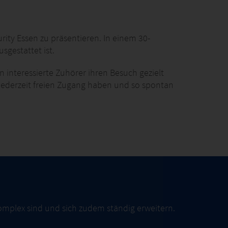
rity Essen zu präsentieren. In einem 30-
sgestattet ist.
interessierte Zuhörer ihren Besuch gezielt
 jederzeit freien Zugang haben und so spontan
omplex sind und sich zudem ständig erweitern.