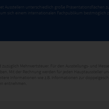
t Ausstellern unterschiedlich große Präsentationsflächen z
e um sich einem internationalen Fachpublikum bestmöglich z
d zuzüglich Mehrwertsteuer. Für den Ausstellungs- und Messe
en. Mit der Rechnung werden für jeden Hauptaussteller und 
tere Informationen wie z.B. Informationen zur doppelgeschos
gen entnehmen.