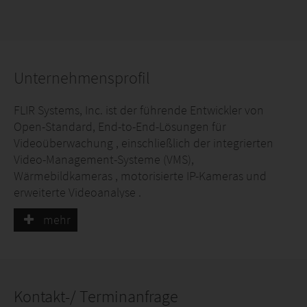
Unternehmensprofil
FLIR Systems, Inc. ist der führende Entwickler von
Open-Standard, End-to-End-Lösungen für
Videoüberwachung , einschließlich der integrierten
Video-Management-Systeme (VMS),
Wärmebildkameras , motorisierte IP-Kameras und
erweiterte Videoanalyse .
Mit der kürzlich erfolgten Akquisition von DVTel, ist FLIR
mehr
jetzt ein Weltklasse -Anbieter von End-to-End-
Sicherheitslösungen - einschließlich thermischer und
sichtbarem Licht Kameras, Videomanagement,
Videoanalyse und Speicherlösungen .
Kontakt-/ Terminanfrage