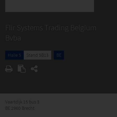
Flir Systems Trading Belgium
Bvba
Halle 5
Stand 5B13
BE
Vaartdijk 15 bus 3
BE 2960 Brecht