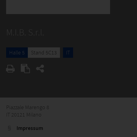
M.I.B. S.r.l.
Halle 5
Stand 5C13
IT
Piazzale Marengo 8
IT 20121 Milano
Impressum