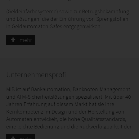
(Geldeinfärbesysteme) sowie zur Betrugsbekämpfung
und Lösungen, die der Einführung von Sprengstoffen
in Geldautomaten-Safes entgegenwirken.
Innerhalb der IBNS-Systeme (Intelligent Banknotes
mehr
Neutralization System) hat MIB zwei Produktlinien im
Portfolio:
SBK7 - Turbo Hole Ink System
Unternehmensprofil
SBK7 - Ultimate (Aktive und passive Systeme)
MIB ist auf Bankautomation, Banknoten-Management
Um die Einführung von explosiven Stoffen in den Safe
und ATM-Sicherheitslösungen spezialisiert. Mit über 40
des Geldautomaten zu verhindern, bietet MIB
Jahren Erfahrung auf diesem Markt hat sie ihre
verschiedene Produkte und Lösungen an:
Kernkompetenz im Design und der Herstellung von
Automaten entwickelt, die hohe Qualitätsstandards,
SID – Security Interlock Device
eine leichte Bedienung und die Rückverfolgbarkeit der
AGS – Anti Gas System
Bauteile bieten.
mehr