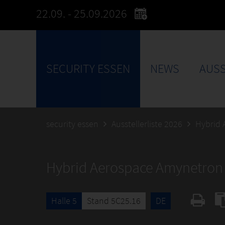
22.09. - 25.09.2026
SECURITY ESSEN
NEWS
AUSS
security essen
Ausstellerliste 2026
Hybrid
Hybrid Aerospace Amynetro
Halle 5
Stand 5C25.16
DE