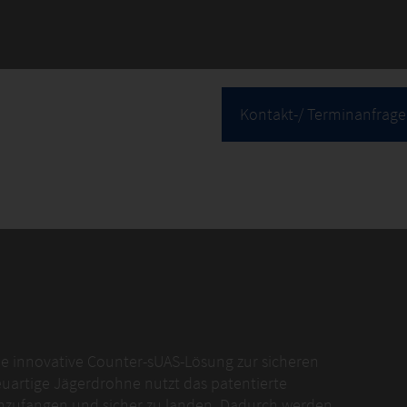
Kontakt-/ Terminanfrage
ne innovative Counter-sUAS-Lösung zur sicheren
uartige Jägerdrohne nutzt das patentierte
inzufangen und sicher zu landen. Dadurch werden