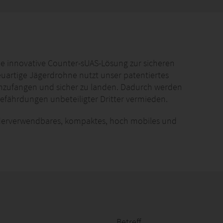
sationen mit Sicherheitsaufgaben - insbesondere für
rastruktur.
ne innovative Counter-sUAS-Lösung zur sicheren
uartige Jägerdrohne nutzt unser patentiertes
inzufangen und sicher zu landen. Dadurch werden
fährdungen unbeteiligter Dritter vermieden.
ederverwendbares, kompaktes, hoch mobiles und
nen Drohnen bleiben intakt und können gesichert
ei der Strafverfolgung und forensischen Auswertung
ystem erhöht zusätzlich die Sicherheit. Damit erfüllt
n Drohnenabwehr: Schutz Unbeteiligter, schneller und
 Strafverfolgung.
“ manuelle Steuerung mit einem autonomen
ndanflug selbstständig navigiert und den Zugriff
Betreff