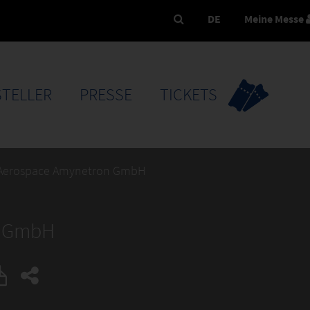
DE
Meine Messe
TELLER
PRESSE
TICKETS
 Aerospace Amynetron GmbH
n GmbH