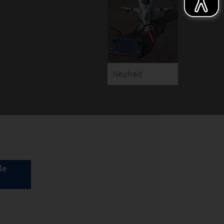
Neuheit
le