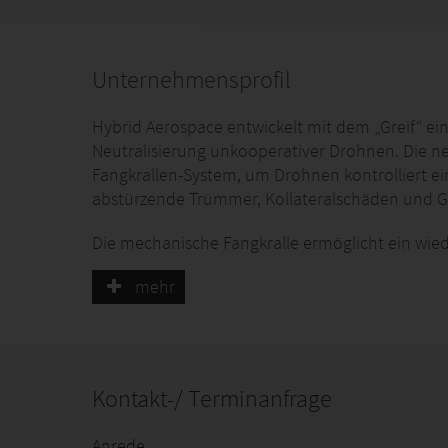
wirtschaftliche Lösung für Behörden und Organi
Einsätze über Ballungszentren und kritischer Inf
Unternehmensprofil
Hybrid Aerospace entwickelt mit dem „Greif“ ei
Neutralisierung unkooperativer Drohnen. Die ne
Fangkrallen-System, um Drohnen kontrolliert e
abstürzende Trümmer, Kollateralschäden und Ge
Die mechanische Fangkralle ermöglicht ein wi
kosteneffizientes Gesamtsystem. Die abgefange
mehr
werden, wodurch Ermittlungsbehörden gezielt b
unterstützt werden. Ein integriertes Fallschirms
der „Greif“ die drei zentralen Säulen der zivile
wirtschaftlicher Einsatz sowie Unterstützung der
Kontakt-/ Terminanfrage
Im Stand-alone-Betrieb kombiniert der „Greif
Zielfindungs- und Interceptionsystem, dass im E
Anrede