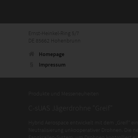
Ernst-Heinkel-Ring 5/7
DE 85662 Hohenbrunn
Homepage
Impressum
Produkte und Messeneuheiten
C-sUAS Jägerdrohne "Greif"
Hybrid Aerospace entwickelt mit dem „Greif“ ei
Neutralisierung unkooperativer Drohnen. Die ne
Fangkrallen-System, um Drohnen kontrolliert e