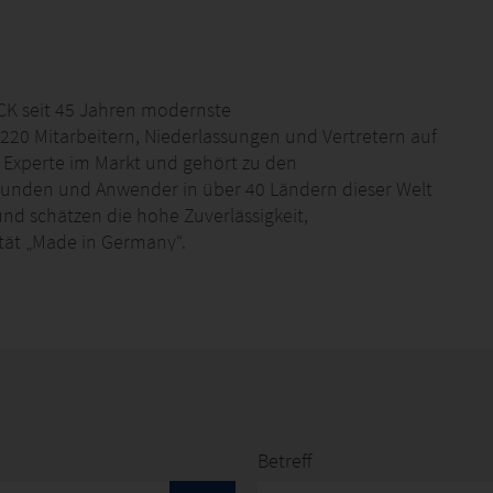
K seit 45 Jahren modernste
 220 Mitarbeitern, Niederlassungen und Vertretern auf
 Experte im Markt und gehört zu den
Kunden und Anwender in über 40 Ländern dieser Welt
nd schätzen die hohe Zuverlässigkeit,
tät „Made in Germany“.
h herausragende Qualität und finden bei vielen
 verschiedensten Branchen Einsatz. Museen, Banken,
nso auf die hochwertige Sicherheitstechnik wie
unden wie die Banque de France, die Museumsinsel in
eltraumbahnhof in Kourou vertrauen auf die Systeme
Betreff
en-Know-how der Experten und am Geschäftsmodell: