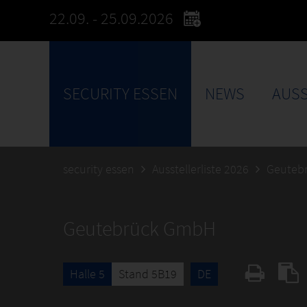
22.09. - 25.09.2026
SECURITY ESSEN
NEWS
AUSS
security essen
Ausstellerliste 2026
Geuteb
Geutebrück GmbH
Halle 5
Stand 5B19
DE