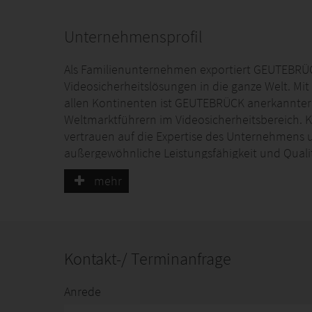
Unternehmensprofil
Als Familienunternehmen exportiert GEUTEBRÜC
Videosicherheitslösungen in die ganze Welt. Mit
allen Kontinenten ist GEUTEBRÜCK anerkannter
Weltmarktführern im Videosicherheitsbereich. 
vertrauen auf die Expertise des Unternehmens u
außergewöhnliche Leistungsfähigkeit und Quali
mehr
Lösungen, die begeistern
GEUTEBRÜCKs Komplettlösungen begeistern durc
namhaften Unternehmen in der ganzen Welt der
Ministerien und Gefängnisse verlassen sich ebe
Kontakt-/ Terminanfrage
Industrieunternehmen und Energieversorger. K
Berlin, der Internethandel redcoon oder der W
Anrede
von GEUTEBRÜCK. Das liegt am breiten Branch