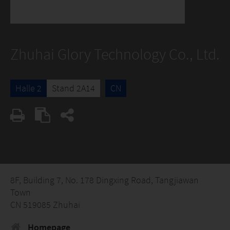
Zhuhai Glory Technology Co., Ltd.
Halle 2
Stand 2A14
CN
8F, Building 7, No. 178 Dingxing Road, Tangjiawan
Town
CN 519085 Zhuhai
Homepage