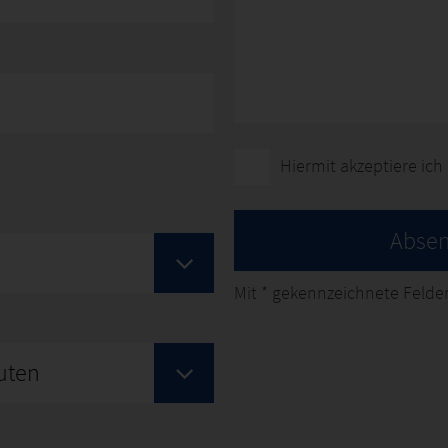
Hiermit akzeptiere ich
Abse
Mit
*
gekennzeichnete Felder
uten