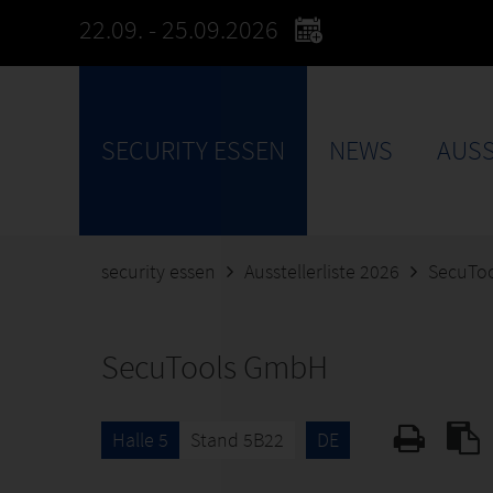
22.09. - 25.09.2026
SECURITY ESSEN
NEWS
AUSS
security essen
Ausstellerliste 2026
SecuTo
SecuTools GmbH
Halle 5
Stand 5B22
DE