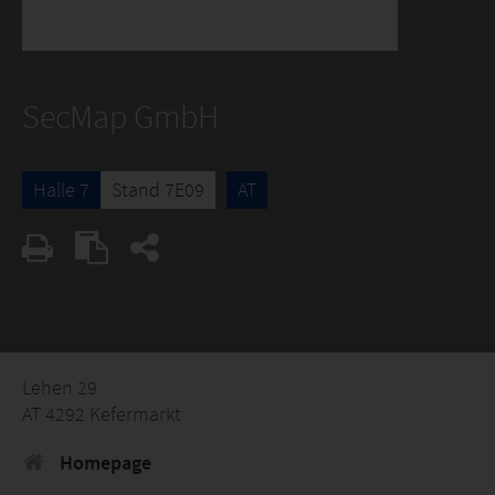
SecMap GmbH
Halle 7
Stand 7E09
AT
Lehen 29
AT 4292 Kefermarkt
Homepage