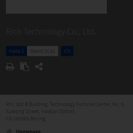
Rich Technology Co., Ltd.
Halle 2
Stand 2C41
CN
Rm. 301 B Building, Technology Fortune Center, No. 8,
Xueqing Street, Haidian District
CN 100085 Beijing
Homepage