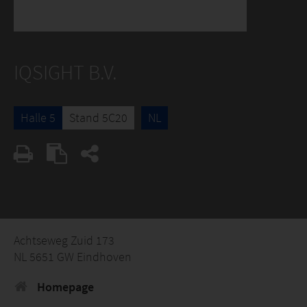
IQSIGHT B.V.
Halle 5
Stand 5C20
NL
Achtseweg Zuid 173
NL 5651 GW Eindhoven
Homepage