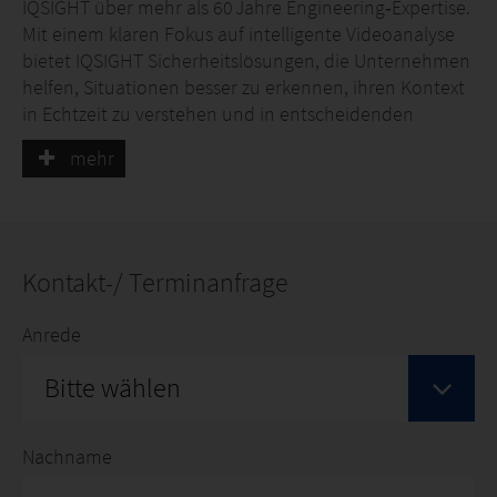
IQSIGHT über mehr als 60 Jahre Engineering‑Expertise.
Mit einem klaren Fokus auf intelligente Videoanalyse
bietet IQSIGHT Sicherheitslösungen, die Unternehmen
helfen, Situationen besser zu erkennen, ihren Kontext
in Echtzeit zu verstehen und in entscheidenden
Momenten schneller und sicherer zu handeln.
mehr
IQSIGHT bietet ein bewährtes Portfolio an NDAA‑ und
TAA‑konformen Videosicherheitslösungen, darunter
die Kameraserien FLEXIDOME, AUTODOME und MIC.
Gestützt durch über 600 Patente sind unsere Produkte
Kontakt-/ Terminanfrage
darauf ausgelegt, zuverlässig zu performen und
höchste Sicherheitsanforderungen zu erfüllen.
Anrede
Bitte wählen
Nachname