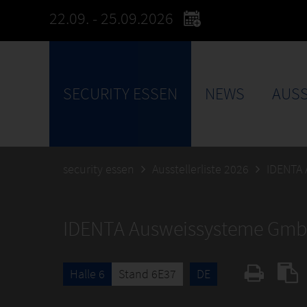
22.09. - 25.09.2026
SECURITY ESSEN
NEWS
AUSS
security essen
Ausstellerliste 2026
IDENTA
IDENTA Ausweissysteme Gm
Halle 6
Stand 6E37
DE