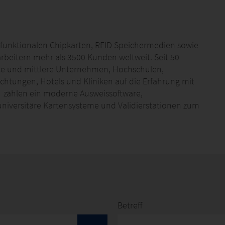
ltifunktionalen Chipkarten, RFID Speichermedien sowie
arbeitern mehr als 3500 Kunden weltweit. Seit 50
oße und mittlere Unternehmen, Hochschulen,
chtungen, Hotels und Kliniken auf die Erfahrung mit
 zählen ein moderne Ausweissoftware,
universitäre Kartensysteme und Validierstationen zum
NTA sicher und zuverlässig große Kartenprojekte –
n, Kartenkodierung bis zum Versand der
Betreff