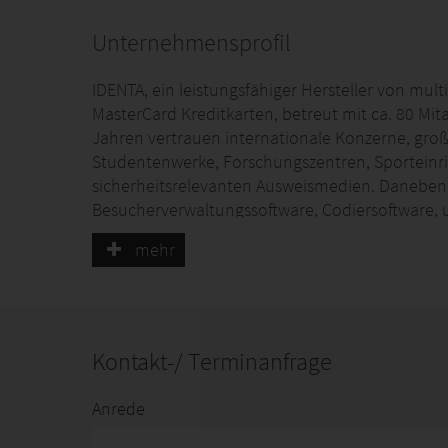
Unternehmensprofil
IDENTA, ein leistungsfähiger Hersteller von mu
MasterCard Kreditkarten, betreut mit ca. 80 Mit
Jahren vertrauen internationale Konzerne, gr
Studentenwerke, Forschungszentren, Sporteinri
sicherheitsrelevanten Ausweismedien. Daneben
Besucherverwaltungssoftware, Codiersoftware, 
Portfolio. Als Full-Service Anbieter betreut IDE
mehr
angefangen mit der Beratung, Druck, Produktio
Kartenmailings im hauseigenen Lettershop.
Kontakt-/ Terminanfrage
Anrede