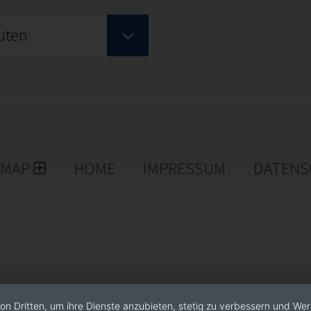
uten
EMAP
HOME
IMPRESSUM
DATENS
on Dritten, um ihre Dienste anzubieten, stetig zu verbessern und We