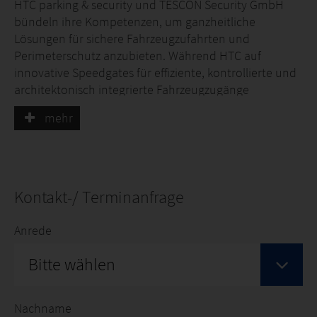
HTC parking & security und TESCON Security GmbH
bündeln ihre Kompetenzen, um ganzheitliche
Lösungen für sichere Fahrzeugzufahrten und
Perimeterschutz anzubieten. Während HTC auf
innovative Speedgates für effiziente, kontrollierte und
architektonisch integrierte Fahrzeugzugänge
spezialisiert ist, liefert TESCON hochwertige Hostile
mehr
Vehicle Mitigation (HVM)-Lösungen, darunter
Hochsicherheits-Poller, Road Blocker, Barrieren, Tyre
Killer und Sicherheitstore für Standorte mit höchsten
Sicherheitsanforderungen. Auf der Security Essen
präsentieren wir gemeinsam die HTC Speedgates
Kontakt-/ Terminanfrage
Xentry On Street und Xentry 3TP sowie die
Hochsicherheits-Poller von TESCON.
Anrede
Die Xentry On Street wurde speziell für temporäre
Bitte wählen
Standorte entwickelt und ermöglicht eine sofortige,
sichere und ungehinderte Fahrzeugzufahrt – ganz
ohne permanente Fundamente oder aufwendige
Nachname