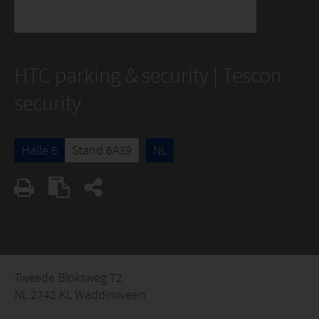
HTC parking & security | Tescon
security
Halle 6
Stand 6A39
NL
Tweede Bloksweg 72
NL 2742 KL Waddinxveen