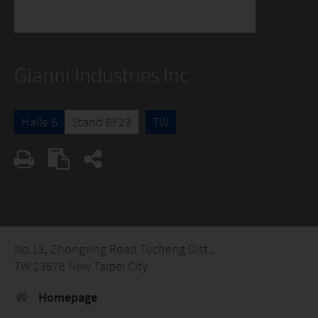
Gianni Industries Inc
Halle 6
Stand 6F23
TW
No.13, Zhongxing Road Tucheng Dist.,
TW 23678 New Taipei City
Homepage