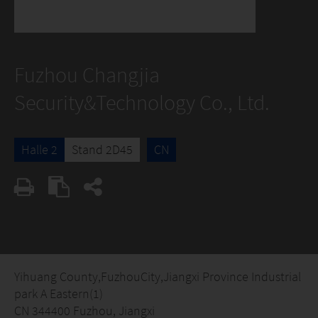
Fuzhou Changjia
Security&Technology Co., Ltd.
Halle 2
Stand 2D45
CN
Yihuang County,FuzhouCity,Jiangxi Province Industrial
park A Eastern(1)
CN 344400 Fuzhou, Jiangxi