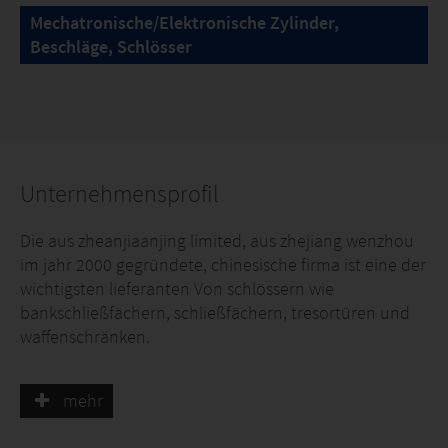
Mechatronische/Elektronische Zylinder,
Beschläge, Schlösser
Unternehmensprofil
Die aus zheanjiaanjing limited, aus zhejiang wenzhou
im jahr 2000 gegründete, chinesische firma ist eine der
wichtigsten lieferanten Von schlössern wie
bankschließfächern, schließfächern, tresortüren und
waffenschränken.
Und so arbeite das unternehmen in seiner entwicklung
mehr
daran, "den menschen in den mittelpunkt zu stellen
und den preis dafür zu erhalten", neue geräte für die