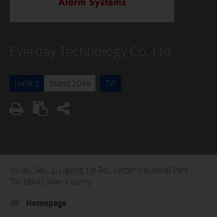
Everday Technology Co. Ltd.
Halle 2
Stand 2D49
TW
No.95, Sec. 2, Ligong 1st Rd., Letzer Industrial Park
TW 26841 Yilan County
Homepage