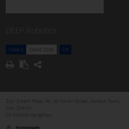
DEEP Robotics
Halle 2
Stand 2D30
CN
Zijin Dream Plaza, No. 36 Xinran Street, Sandun Town,
Xihu District
CN 330009 Hangzhou
Homepage