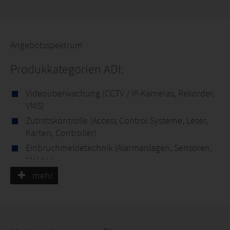
Angebotsspektrum
Produkkategorien ADI:
Videoüberwachung (CCTV / IP-Kameras, Rekorder,
VMS)
Zutrittskontrolle (Access Control Systeme, Leser,
Karten, Controller)
Einbruchmeldetechnik (Alarmanlagen, Sensoren,
Melder)
Brandmeldetechnik (Brandmeldezentralen, Rauch-
mehr
und Wärmemelder)
Sprachalarmierungs- und Evakuierungssysteme
(VAS)
Netzwerktechnik (Switches,