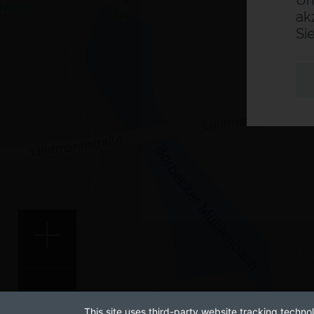
Um
ak
Si
This site uses third-party website tracking technol