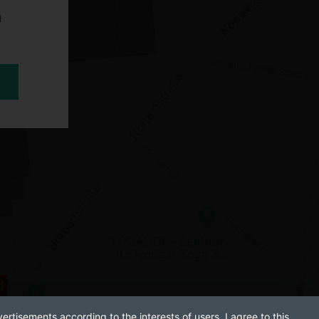
n
ertisements according to the interests of users. I agree to this