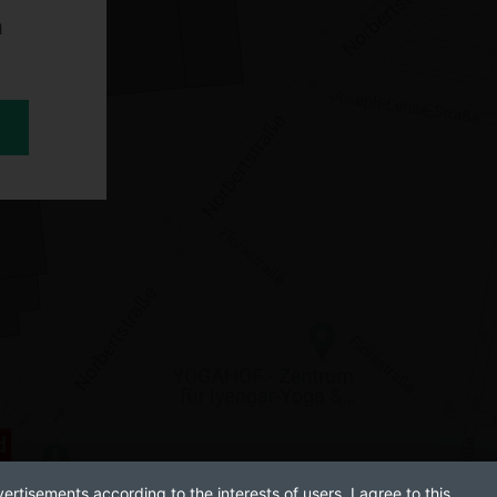
n
ertisements according to the interests of users. I agree to this