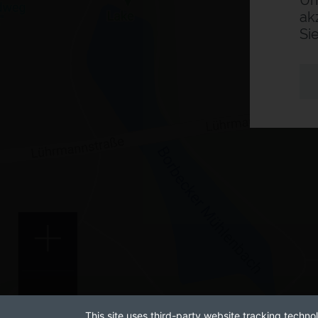
Um
ak
Si
This site uses third-party website tracking technol